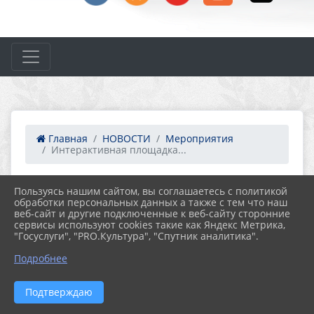
Главная
НОВОСТИ
Мероприятия
Интерактивная площадка...
Пользуясь нашим сайтом, вы соглашаетесь с политикой
27.06.2022 11:30
74
обработки персональных данных а также с тем что наш
ИНТЕРАКТИВНАЯ ПЛОЩАДКА "ИЗБА-
веб-сайт и другие подключенные к веб-сайту сторонние
ЧИТАЛЬНЯ" В РАМКАХ ДНЯ ГОРОДА
сервисы используют cookies такие как Яндекс Метрика,
"Госуслуги", "PRO.Культура", "Спутник аналитика".
Подробнее
Подтверждаю