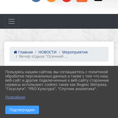
Главная
НОВОСТИ
Мероприятия
Вечер отдыха "Осенний ...
Пользуясь нашим сайтом, вы соглашаетесь с политикой
24.11.2022 13:40
62
обработки персональных данных а также с тем что наш
ВЕЧЕР ОТДЫХА "ОСЕННИЙ СВЕТ В ДУШЕ
веб-сайт и другие подключенные к веб-сайту сторонние
СИЯЕТ" ДЛЯ ОБЩЕСТВА ИНВАЛИДОВ
сервисы используют cookies такие как Яндекс Метрика,
"Госуслуги", "PRO.Культура", "Спутник аналитика".
Подробнее
Подтверждаю