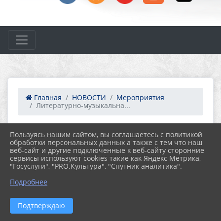
Главная
НОВОСТИ
Мероприятия
Литературно-музыкальна...
Пользуясь нашим сайтом, вы соглашаетесь с политикой
10.03.2023 11:53
51
обработки персональных данных а также с тем что наш
ЛИТЕРАТУРНО-МУЗЫКАЛЬНАЯ ГОСТИНАЯ
веб-сайт и другие подключенные к веб-сайту сторонние
"АХ, ЭТА ЖЕНЩИНА ЗАГАДКА..."
сервисы используют cookies такие как Яндекс Метрика,
"Госуслуги", "PRO.Культура", "Спутник аналитика".
Подробнее
Подтверждаю