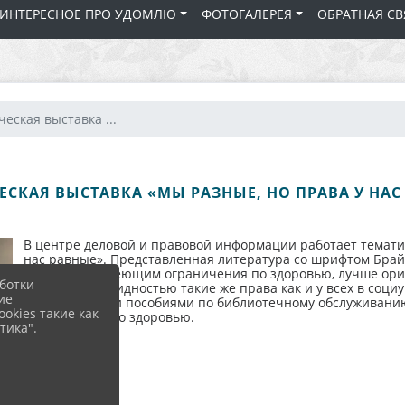
 ИНТЕРЕСНОЕ ПРО УДОМЛЮ
ФОТОГАЛЕРЕЯ
ОБРАТНАЯ СВ
еская выставка ...
ЕСКАЯ ВЫСТАВКА «МЫ РАЗНЫЕ, НО ПРАВА У НАС
В центре деловой и правовой информации работает темати
нас равные». Представленная литература со шрифтом Бра
читателям, имеющим ограничения по здоровью, лучше орие
ботки
людей с инвалидностью такие же права как и у всех в соци
ие
методическими пособиями по библиотечному обслуживан
okies такие как
ограничения по здоровью.
тика".