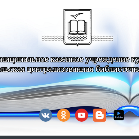
ниципальное казенное учреждение к
льская централизованная библиотечн