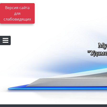
Версия сайта
для
слабовидящих
Му
"Удоме