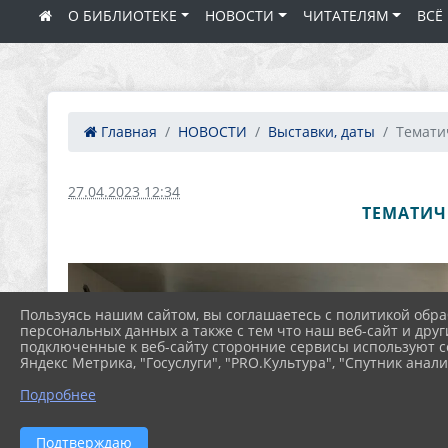
О БИБЛИОТЕКЕ
НОВОСТИ
ЧИТАТЕЛЯМ
ВСЁ
Главная
НОВОСТИ
Выставки, даты
Тематич
27.04.2023 12:34
ТЕМАТИЧ
Пользуясь нашим сайтом, вы соглашаетесь с политикой обра
персональных данных а также с тем что наш веб-сайт и друг
подключенные к веб-сайту сторонние сервисы используют co
Яндекс Метрика, "Госуслуги", "PRO.Культура", "Спутник анали
Подробнее
Подтверждаю