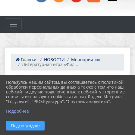
Главная
НОВОСТИ
Мероприятия
Литературная игра «Фил...
Пользуясь нашим сайтом, вы соглашаетесь с политикой
29.09.2023 13:00
46
обработки персональных данных а также с тем что наш
ЛИТЕРАТУРНАЯ ИГРА «ФИЛИППОК И
веб-сайт и другие подключенные к веб-сайту сторонние
ВСЕ, ВСЕ, ВСЕ» К 195-ЛЕТИЮ СО ДНЯ
сервисы используют cookies такие как Яндекс Метрика,
РОЖДЕНИЯ ЛЬВА ТОЛСТОГО
"Госуслуги", "PRO.Культура", "Спутник аналитика".
Подробнее
Подтверждаю