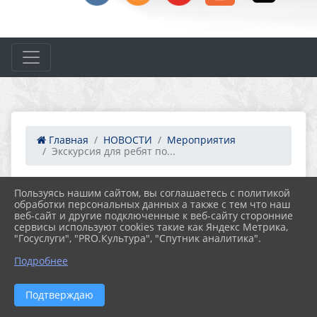
Главная
НОВОСТИ
Мероприятия
Экскурсия для ребят по...
Пользуясь нашим сайтом, вы соглашаетесь с политикой
19.11.2023 08:26
46
обработки персональных данных а также с тем что наш
ЭКСКУРСИЯ ДЛЯ РЕБЯТ
веб-сайт и другие подключенные к веб-сайту сторонние
ПОДГОТОВИТЕЛЬНОЙ ГРУППЫ МБДОУ
сервисы используют cookies такие как Яндекс Метрика,
"ДЕТСКИЙ САД КОМБИНИРОВАННОГО
"Госуслуги", "PRO.Культура", "Спутник аналитика".
ВИДА "ДЮЙМОВОЧКА" ПО
Подробнее
УДОМЕЛЬСКОЙ БИБЛИОТЕКЕ ИМ. Н.А.
ЗВОРЫКИНА
Подтверждаю