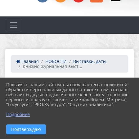
Главная
НОВОСТИ
Выставки, даты
Книжно-журнальная выст...
Пользуясь нашим сайтом, вы соглашаетесь с политикой
12.02.2025 09:59
78
обработки персональных данных а также с тем что наш
КНИЖНО-ЖУРНАЛЬНАЯ ВЫСТАВКА
веб-сайт и другие подключенные к веб-сайту сторонние
«ПАРАД ВОЕННОЙ ТЕХНИКИ»
сервисы используют cookies такие как Яндекс Метрика,
"Госуслуги", "PRO.Культура", "Спутник аналитика".
Подробнее
Подтверждаю