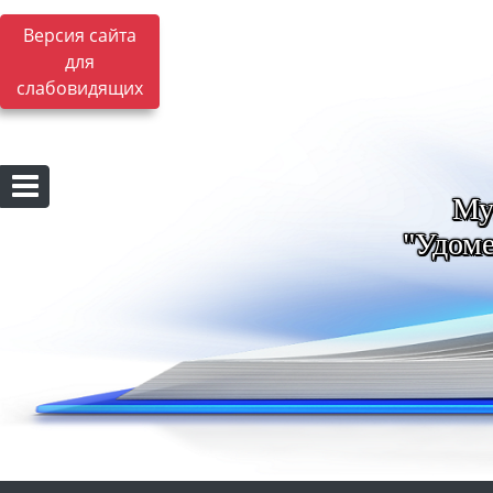
Версия сайта
для
слабовидящих
Му
"Удоме