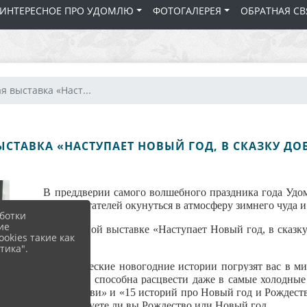
 ИНТЕРЕСНОЕ ПРО УДОМЛЮ
ФОТОГАЛЕРЕЯ
ОБРАТНАЯ СВ
 выставка «Наст...
СТАВКА «НАСТУПАЕТ НОВЫЙ ГОД, В СКАЗКУ ДО
В преддверии самого волшебного праздника года Удом
приглашает читателей окунуться в атмосферу зимнего чуда 
ботки
ие
На книжной выставке
«Наступает Новый год, в сказк
okies такие как
открытия.
тика".
Романтические новогодние истории
п
огрузят вас в 
любви, которая способна расцвести даже в самые холодны
настоящей любви
»
и
«15 историй про Новый год и Рождест
от того, празднуете ли вы Рождество или Новый год.