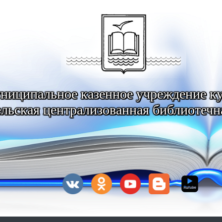
ниципальное казенное учреждение к
льская централизованная библиотечн