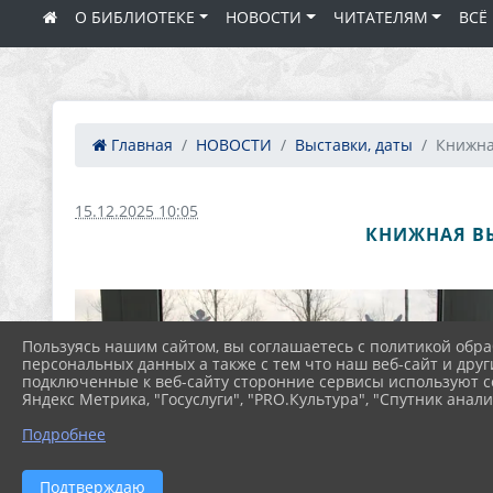
О БИБЛИОТЕКЕ
НОВОСТИ
ЧИТАТЕЛЯМ
ВСЁ
Главная
НОВОСТИ
Выставки, даты
Книжная
15.12.2025 10:05
КНИЖНАЯ ВЫ
Пользуясь нашим сайтом, вы соглашаетесь с политикой обра
персональных данных а также с тем что наш веб-сайт и друг
подключенные к веб-сайту сторонние сервисы используют co
Яндекс Метрика, "Госуслуги", "PRO.Культура", "Спутник анали
Подробнее
Подтверждаю