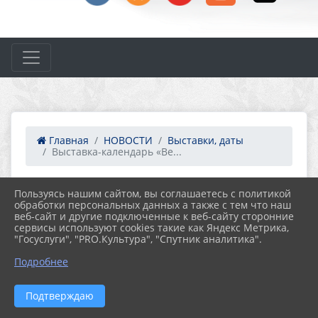
Главная
НОВОСТИ
Выставки, даты
Выставка-календарь «Ве...
Пользуясь нашим сайтом, вы соглашаетесь с политикой
17.02.2026 07:09
31
обработки персональных данных а также с тем что наш
ВЫСТАВКА-КАЛЕНДАРЬ «ВЕСЁЛЫЕ
веб-сайт и другие подключенные к веб-сайту сторонние
СТРОКИ ДЕТСТВА» К 120-ЛЕТИЮ СО ДНЯ
сервисы используют cookies такие как Яндекс Метрика,
РОЖДЕНИЯ А.Л. БАРТО
"Госуслуги", "PRO.Культура", "Спутник аналитика".
Подробнее
Подтверждаю