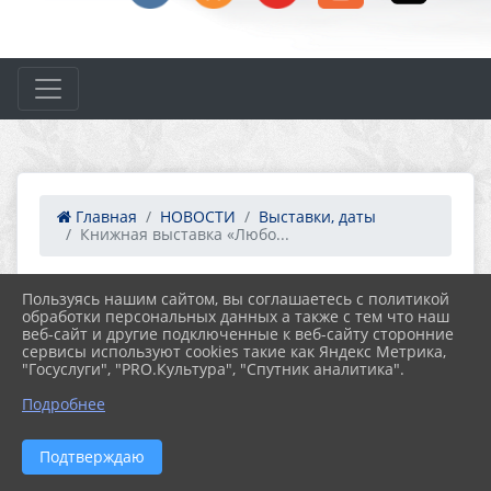
Главная
НОВОСТИ
Выставки, даты
Книжная выставка «Любо...
Пользуясь нашим сайтом, вы соглашаетесь с политикой
01.06.2026 16:05
обработки персональных данных а также с тем что наш
КНИЖНАЯ ВЫСТАВКА «ЛЮБОВЬ И
веб-сайт и другие подключенные к веб-сайту сторонние
ПЛАНЕТУ ДЕТЯМ!», ПОСВЯЩЕННАЯ ДНЮ
сервисы используют cookies такие как Яндекс Метрика,
ЗАЩИТЫ ДЕТЕЙ
"Госуслуги", "PRO.Культура", "Спутник аналитика".
Подробнее
Подтверждаю