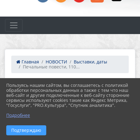
Главная
НОВОСТИ
Выставки, даты
Печальные повести, 110...
Пользуясь нашим сайтом, вы соглашаетесь с политикой
17.06.2021 16:06
49
обработки персональных данных а также с тем что наш
ПЕЧАЛЬНЫЕ ПОВЕСТИ, 110 ЛЕТ СО ДНЯ
веб-сайт и другие подключенные к веб-сайту сторонние
РОЖДЕНИЯ ВИКТОРА НЕКРАСОВА
сервисы используют cookies такие как Яндекс Метрика,
"Госуслуги", "PRO.Культура", "Спутник аналитика".
Подробнее
Подтверждаю